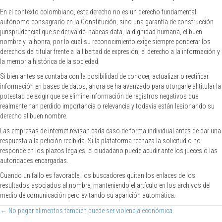
En el contexto colombiano, este derecho no es un derecho fundamental
autónomo consagrado en la Constitución, sino una garantía de construcción
jurisprudencial que se deriva del habeas data, la dignidad humana, el buen
nombre y la honra, por lo cual su reconocimiento exige siempre ponderar los
derechos del titular frente a la libertad de expresión, el derecho a la información y
la memoria histórica de la sociedad.
Si bien antes se contaba con la posibilidad de conocer, actualizar o rectificar
información en bases de datos, ahora se ha avanzado para otorgarle al titular la
potestad de exigir que se elimine información de registros negativos que
realmente han perdido importancia o relevancia y todavía están lesionando su
derecho al buen nombre.
Las empresas de internet revisan cada caso de forma individual antes de dar una
respuesta a la petición recibida. Si la plataforma rechaza la solicitud o no
responde en los plazos legales, el ciudadano puede acudir ante los jueces o las
autoridades encargadas.
Cuando un fallo es favorable, los buscadores quitan los enlaces de los
resultados asociados al nombre, manteniendo el artículo en los archivos del
medio de comunicación pero evitando su aparición automática.
← No pagar alimentos también puede ser violencia económica.
Posts