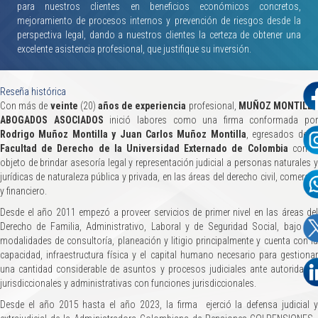
para nuestros clientes en beneficios económicos concretos,
mejoramiento de procesos internos y prevención de riesgos desde la
perspectiva legal, dando a nuestros clientes la certeza de obtener una
excelente asistencia profesional, que justifique su inversión.
Reseña histórica
Con más de
veinte
(20)
años de experiencia
profesional,
MUÑOZ MONTILL
ABOGADOS ASOCIADOS
inició labores como una firma conformada por
Rodrigo Muñoz Montilla y Juan Carlos Muñoz Montilla
, egresados de l
Facultad de Derecho de la Universidad Externado de Colombia
con e
objeto de brindar asesoría legal y representación judicial a personas naturales y
jurídicas de naturaleza pública y privada, en las áreas del derecho civil, comercial
y financiero.
Desde el año 2011 empezó a proveer servicios de primer nivel en las áreas del
Derecho de Familia, Administrativo, Laboral y de Seguridad Social, bajo las
modalidades de consultoría, planeación y litigio principalmente y cuenta con la
capacidad, infraestructura física y el capital humano necesario para gestionar
una cantidad considerable de asuntos y procesos judiciales ante autoridades
jurisdiccionales y administrativas con funciones jurisdiccionales.
Desde el año 2015 hasta el año 2023, la firma ejerció la defensa judicial y