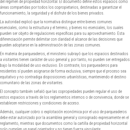
del régimen de propiedad horizontal. El documento define estos espacios como
áreas compartidas por todos los copropietarios, destinadas a garantizar el
funcionamiento, la seguridad y el disfrute de los bienes privados.
La autoridad explicó que la normativa distingue entre bienes comunes
esenciales, como la estructura y el terreno, y bienes no esenciales, los cuales
pueden ser objeto de regulaciones específicas para su aprovechamiento. Esta
diferenciación permite delimitar con claridad el alcance de las decisiones que
pueden adoptarse en la administración de las zonas comunes.
En materia de parqueaderos, el ministerio subrayó que los espacios destinados
a visitantes tienen carácter de uso general y, por tanto, no pueden ser entregados
bajo la modalidad de uso exclusivo. En contraste, los parqueaderos para
residentes sí pueden asignarse de forma exclusiva, siempre que el proceso sea
equitativo y no contradiga disposiciones urbanísticas, manteniendo el destino
comunitario de las zonas de visitantes.
El concepto también señaló que las copropiedades pueden regular el uso de
estos espacios a través de los reglamentos internos o de convivencia, donde se
establecen restricciones y condiciones de acceso.
Además, cualquier cobro o explotación económica por el uso de parqueaderos
debe estar autorizado por la asamblea general y consignado expresamente en el
reglamento, mientras que documentos como la cartilla de propiedad horizontal
solo cumplen un papel orientador y no tienen fuerza vinculante.