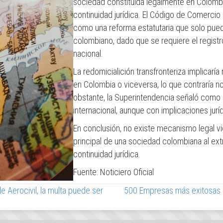
sociedad constituída legalmente en Colombia
continuidad jurídica. El Código de Comercio
como una reforma estatutaria que solo puede 
colombiano, dado que se requiere el regis
nacional.
La redomicialición transfronteriza implicaría
en Colombia o viceversa, lo que contraría 
obstante, la Superintendencia señaló como al
internacional, aunque con implicaciones jurídi
En conclusión, no existe mecanismo legal vi
principal de una sociedad colombiana al ex
continuidad jurídica.
Fuente: Noticiero Oficial
 Aerocivil, la multa puede ser
500 Empresas más exitosas de