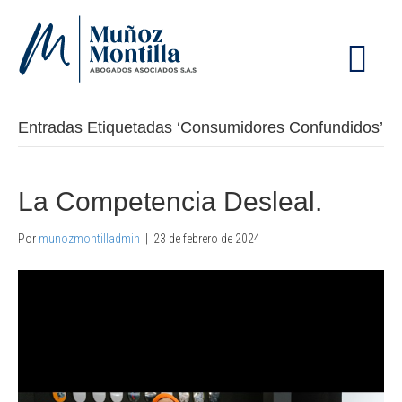
M
E
N
Ú
Entradas Etiquetadas ‘Consumidores Confundidos’
La Competencia Desleal.
Por
munozmontilladmin
|
23 de febrero de 2024