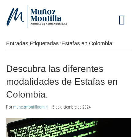
M
E
N
Ú
Entradas Etiquetadas ‘Estafas en Colombia’
Descubra las diferentes
modalidades de Estafas en
Colombia.
Por
munozmontilladmin
|
5 de diciembre de 2024