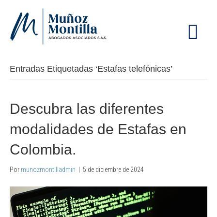
M
E
N
Ú
Entradas Etiquetadas ‘Estafas telefónicas’
Descubra las diferentes
modalidades de Estafas en
Colombia.
Por
munozmontilladmin
|
5 de diciembre de 2024