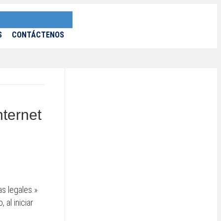
S
CONTÁCTENOS
nternet
s legales.»
al iniciar