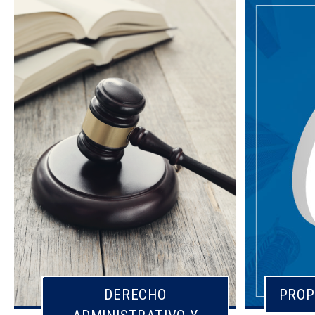
DERECHO
PROP
PROP