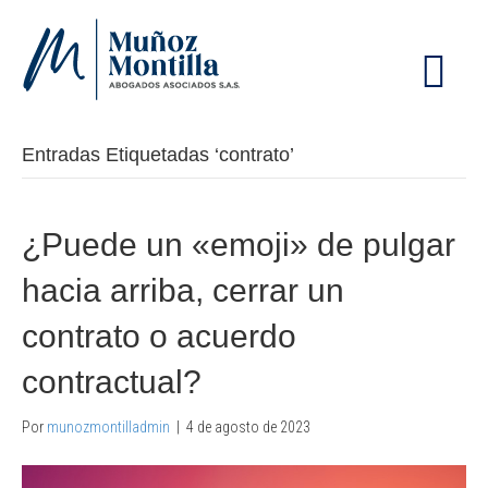
M
E
N
Ú
Entradas Etiquetadas ‘contrato’
¿Puede un «emoji» de pulgar
hacia arriba, cerrar un
contrato o acuerdo
contractual?
Por
munozmontilladmin
|
4 de agosto de 2023