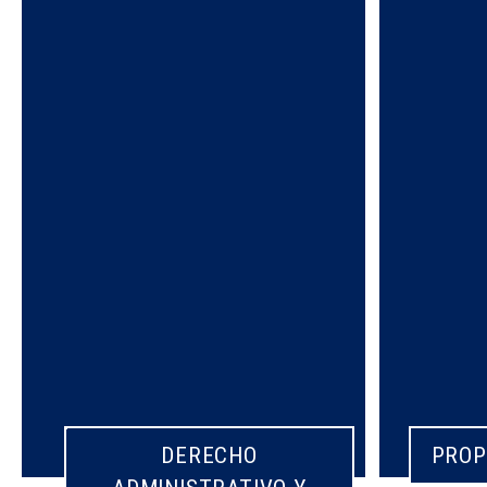
DERECHO
PROP
PROP